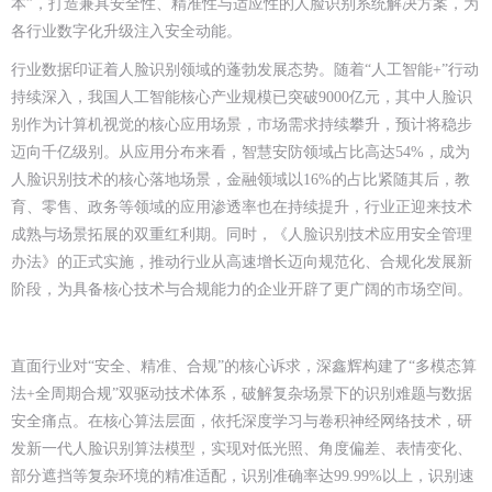
本”，打造兼具安全性、精准性与适应性的人脸识别系统解决方案，为
各行业数字化升级注入安全动能。
行业数据印证着人脸识别领域的蓬勃发展态势。随着“人工智能+”行动
持续深入，我国人工智能核心产业规模已突破9000亿元，其中人脸识
别作为计算机视觉的核心应用场景，市场需求持续攀升，预计将稳步
迈向千亿级别。从应用分布来看，智慧安防领域占比高达54%，成为
人脸识别技术的核心落地场景，金融领域以16%的占比紧随其后，教
育、零售、政务等领域的应用渗透率也在持续提升，行业正迎来技术
成熟与场景拓展的双重红利期。同时，《人脸识别技术应用安全管理
办法》的正式实施，推动行业从高速增长迈向规范化、合规化发展新
阶段，为具备核心技术与合规能力的企业开辟了更广阔的市场空间。
直面行业对“安全、精准、合规”的核心诉求，深鑫辉构建了“多模态算
法+全周期合规”双驱动技术体系，破解复杂场景下的识别难题与数据
安全痛点。在核心算法层面，依托深度学习与卷积神经网络技术，研
发新一代人脸识别算法模型，实现对低光照、角度偏差、表情变化、
部分遮挡等复杂环境的精准适配，识别准确率达99.99%以上，识别速