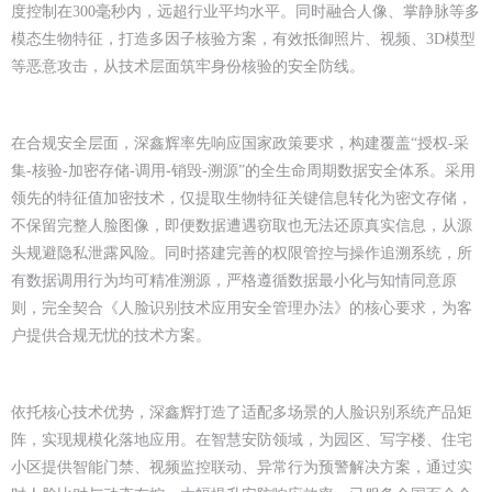
度控制在300毫秒内，远超行业平均水平。同时融合人像、掌静脉等多
模态生物特征，打造多因子核验方案，有效抵御照片、视频、3D模型
等恶意攻击，从技术层面筑牢身份核验的安全防线。
在合规安全层面，深鑫辉率先响应国家政策要求，构建覆盖“授权-采
集-核验-加密存储-调用-销毁-溯源”的全生命周期数据安全体系。采用
领先的特征值加密技术，仅提取生物特征关键信息转化为密文存储，
不保留完整人脸图像，即便数据遭遇窃取也无法还原真实信息，从源
头规避隐私泄露风险。同时搭建完善的权限管控与操作追溯系统，所
有数据调用行为均可精准溯源，严格遵循数据最小化与知情同意原
则，完全契合《人脸识别技术应用安全管理办法》的核心要求，为客
户提供合规无忧的技术方案。
依托核心技术优势，深鑫辉打造了适配多场景的人脸识别系统产品矩
阵，实现规模化落地应用。在智慧安防领域，为园区、写字楼、住宅
小区提供智能门禁、视频监控联动、异常行为预警解决方案，通过实