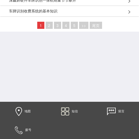
深鑫辉硬件车牌识别一体机销量节节攀升
车牌识别收费系统的基本知识
1
2
3
4
5
>>
尾页
地图
短信
留言
拨号