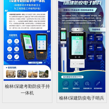
榆林I深建考勤防疫手持
一体机
榆林I深建防疫电子哨兵