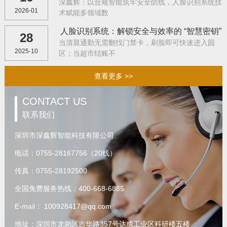
深鑫辉：以合规智能筑牢安全防线，人脸识别系统技
2026-01
术赋能多领域数
人脸识别系统：解锁安全与效率的 “智慧密钥”
28
当清晨通勤无需翻找门禁卡，刷脸即可快速进入园
2025-10
区；当超市结账不
查看更多 >>
CONTACT US
联系我们
深圳市深鑫辉智能科技有限公司
电话：0755-28167756（20线）
传真：0755-28192500
全国免费服务热线：400-668-6885
E-mail： 100928417@qq.com
地址：深圳市龙岗区吉华路357号达成工业区科研楼五楼